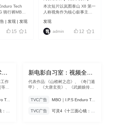
Shorts CG 骑
MG动画
nduro Tech
本次短片以岚图泰山 X8 第一
s CG 骑行裤MBO
人称视角作为核心叙事主
o Tech Bib
线，跳出传统汽车广告生硬
广告
|
发现
|
发现
发现
G 骑行裤MBO｜
的功能讲解模式，用拟人化
汽车
 Tech Bib Shorts
旁白，赋予车辆温度与人格
15
1
admin
12
1
感，从生活化视角切入，叙
事结构采用三段式故事 + 群
像蒙太奇 + ...
张艺谋、徐克合作美术师-带你用美术为画面加分
新电影自习室：视频全能创作人必修课
09期
专题期数 ： 001期
术工作
代表作品:《山楂树之恋》、《奇门遁
起等知
甲》、《大唐玄奘》、《武媚娘传
拥有电
奇》、《东宫》、《新白娘子传
富的美
奇》、《十面埋伏》、《英雄》等
MBO｜I.P.S Enduro Tech Bib Shorts CG 骑行裤
TVC广告
MBO｜I.P.S Enduro Tech Bib Shorts CG 骑行裤
可灵4《十三面心镜：与万物温柔相见的自己》
TVC广告
可灵4《十三面心镜：与万物温柔相见的自己》