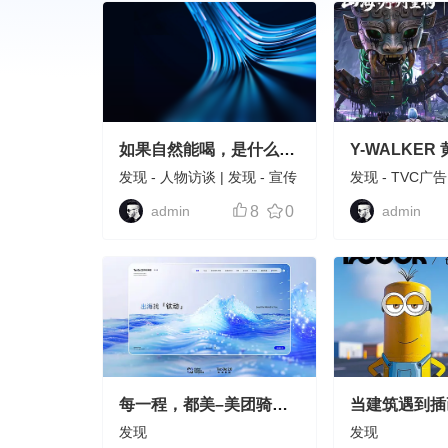
如果自然能喝，是什么味
Y-WALKER
道？
城市机能装束
发现
-
人物访谈
|
发现
-
宣传
发现
-
TVC广告
片
|
发现
-
旅行VLOG
|
发现
视觉
admin
8
0
admin
-
视觉探索
每一程，都美–美团骑手
当建筑遇到插
机能装备系列设计
出几个？
发现
发现