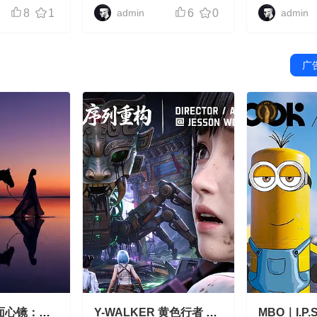
怕》
8
1
admin
6
0
admin
广
面心镜：与
Y-WALKER 黄色行者 —
MBO｜I.P.S