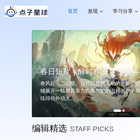
首页
发现
学习分享
春日短片｜醒时春山
春日短片｜醒时春山
HUAWEI - Pura90 出手就出彩
HUAWEI - Pura90 出手
春风起，万山醒。短片以悠然灵动的光影、交融相
春风起，万山醒。短片以悠然灵动的光影、
很久以前，人们相信，触摸木头，会带来好运。大
铺展开一幅极具东方古典气韵的山川画卷，将典雅
铺展开一幅极具东方古典气韵的山川画卷，
很久以前，人们相信，触摸木头，会带
滋养木的生长，风雕琢木的形状，嵌合、连接。
练得格外动人。
练得格外动人。
滋养木的生长，风雕琢木的形状，嵌合
编辑精选
STAFF PICKS