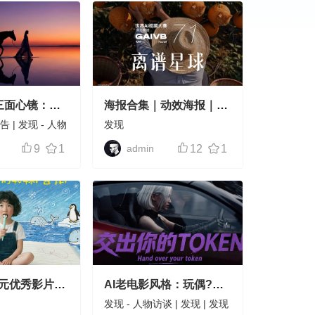
三面心镜：与
海报合集｜动效海报｜
见的自己》
MG动画
广告
|
发现
-
人物
发现
9
1
admin
12
1
单元优秀影片奖
AI老电影风格：玩偶?在
她的404种害
演我？！
发现
-
人物访谈
|
发现
|
发现