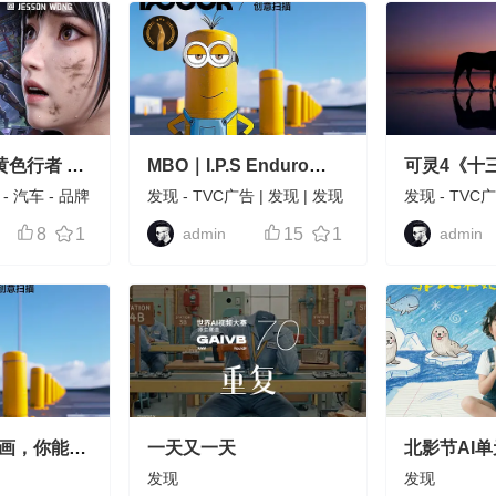
 黄色行者 —
MBO｜I.P.S Enduro
可灵4《十
Tech Bib Shorts CG 骑
万物温柔相
-
汽车
-
品牌
发现
-
TVC广告
|
发现
|
发现
发现
-
TVC
行裤
-
TVC广告
-
汽车
访谈
8
1
admin
15
1
admin
画，你能认
一天又一天
北影节AI
｜《菲比和
发现
发现