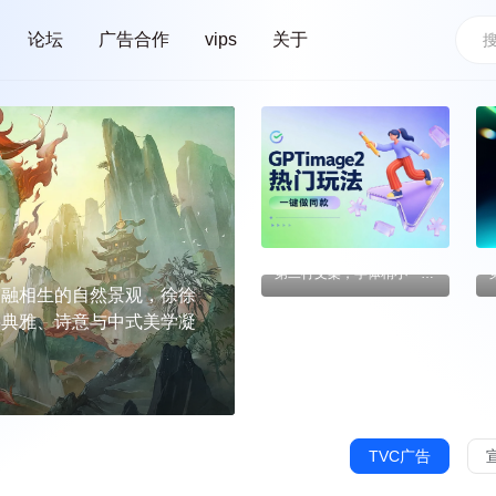
论坛
广告合作
vips
关于
第一行文案，字体稍
大一点
就出彩
第二行文案，字体稍小一点（支持html，注意代码规范）
生的自然景观，徐徐
交融相生的自然景观，徐徐
地，赋予木力量，雨
、诗意与中式美学凝
将典雅、诗意与中式美学凝
来好运。大地，赋予木力量，雨
、连接。
TVC广告