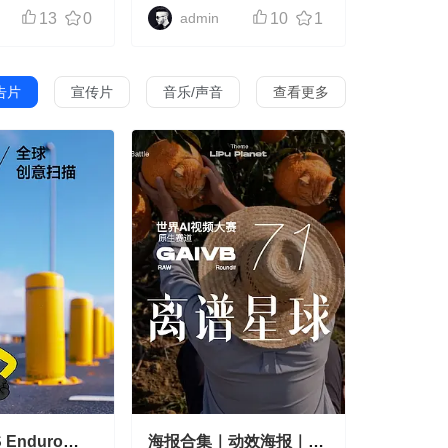
-
TVC广告
-
数码
13
0
admin
10
1
告片
宣传片
音乐/声音
查看更多
 Enduro
海报合集｜动效海报｜