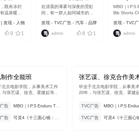
的自己》
城市机能装束
Tech Bib 
转，既有冰封
在清晨的薄雾与深夜的霓虹
MBO｜I.P.S E
亦有温泉暖流
间，有一群人如同城市的毛
行裤
Bib Short
冬捧花，是教
细血管，维持着整座赛博森
｜I.P.S Endur
|
发现
-
人物
发现
-
TVC广告
-
汽车
-
品牌
发现
-
TVC
守住内心的温
林的生命循环。他们是美团
Shorts C
视觉
-
TVC广告
-
展，是学会在
骑手，更是平凡生活中不平
I.P.S Enduro
9
1
admin
8
1
admin
容的弹性。无
凡的“城市英雄”。 传统的职
CG 骑行裤
的善念，还是
业装往往在“功能”与“审美”之
间...
视制作全能班
专题期数 ： 001期
专题期数 ： 1
于北京电影学院，从事美术工作
毕业于北京电影学院，从事美
年，与张艺谋、徐克、霍建起等知
20年，与张艺谋、徐克、霍建
演合作过多部优秀影片，拥有电
名导演合作过多部优秀影片，
电视剧、网剧、广告等丰富的美
影、电视剧、网剧、广告等丰
C广告
MBO｜I.P.S Enduro Tech Bib Shorts CG 骑行裤
TVC广告
验。
术经验。
C广告
可灵4《十三面心镜：与万物温柔相见的自己》
TVC广告