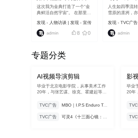
道？
万物温柔相见
这次我为金典打造了一个“金
人生如四季流
典鲜活自然宇宙”。 在那里，
雪原的凛冽，
金典牛奶是树上结出的果
的温柔。于寒
发现
-
人物访谈
|
发现
-
宣传
发现
-
TVC广告
实。 采下来，喝进去，感受
我们在绝境中
片
|
发现
-
旅行VLOG
|
发现
访谈
“喝下整片自然”的喜悦。
热；于水下舒
admin
8
0
admin
-
视觉探索
Drink the dream. Stay
压力中保持从
surreal. Good day！ 作者：
论是滴水入海
路西路...
触摸枯木的沧...
专题分类
AI视频导演剪辑
影
专题期数 ： 001期
毕业于北京电影学院，从事美术工作
毕业
20年，与张艺谋、徐克、霍建起等知
20
名导演合作过多部优秀影片，拥有电
名导
影、电视剧、网剧、广告等丰富的美
影、
TVC广告
MBO｜I.P.S Enduro Tech Bib Shorts CG 骑行裤
TV
术经验。 代表作品: 《山楂树之
术经
恋》、《奇门遁甲》、《大唐玄
TVC广告
可灵4《十三面心镜：与万物温柔相见的自己》
TV
奘》、《武媚娘传奇》、《东宫》、
《新白娘子传奇》、《十面埋伏》、
《英雄》等