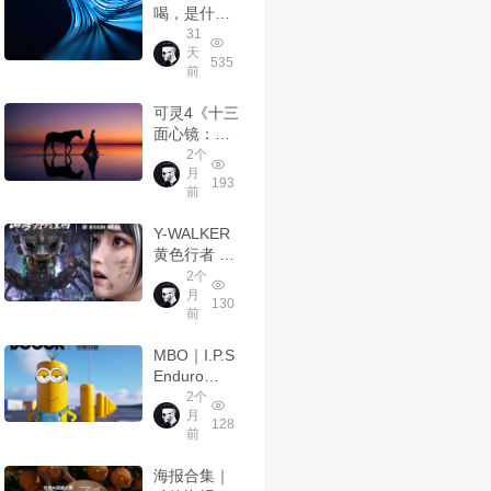
喝，是什么
味道？
31
天
535
前
可灵4《十三
面心镜：与
万物温柔相
2个
月
见的自己》
193
前
Y-WALKER
黄色行者 —
城市机能装
2个
月
束
130
前
MBO｜I.P.S
Enduro
Tech Bib
2个
月
Shorts CG
128
前
骑行裤
海报合集｜