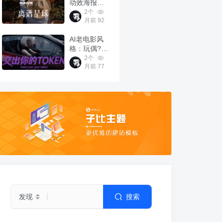
动效海报｜
MG动画
2个
月前
92
AI老电影风
格：玩偶?在
演我？！
2个
月前
77
发现
搜索