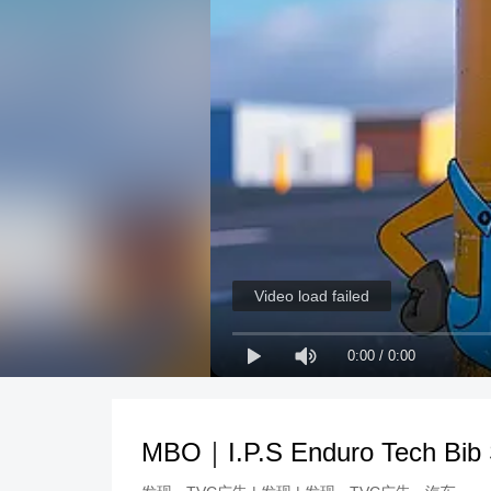
Video load failed
0:00
/
0:00
MBO｜I.P.S Enduro Tech Bi