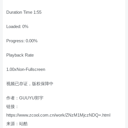
Duration Time 1:55
Loaded: 0%
Progress: 0.00%
Playback Rate
1.00xNon-Fullscreen
视频已存证，版权保障中
作者：GUUYU郭宇
链接：
https://www.zcool.com.cn/work/ZNzM1MjczNDQ=.html
来源：站酷