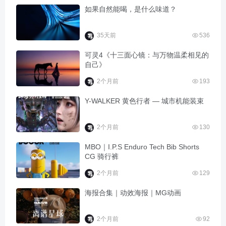
如果自然能喝，是什么味道？
35天前
536
可灵4《十三面心镜：与万物温柔相见的
自己》
2个月前
193
Y-WALKER 黄色行者 — 城市机能装束
2个月前
130
MBO｜I.P.S Enduro Tech Bib Shorts
CG 骑行裤
2个月前
129
海报合集｜动效海报｜MG动画
2个月前
92