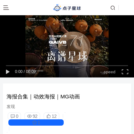
0:00
/
00:09
speed
海报合集｜动效海报｜MG动画
发现
0
92
12
1