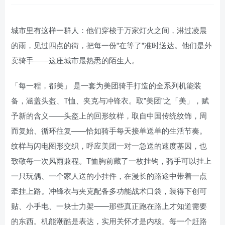
城市里有这样一群人：他们穿梭于万家灯火之间，淋过凌晨
的雨，见过四点的街，把每一份”在等了”准时送达。他们是外
卖骑手——这座城市最熟悉的陌生人。
「每一程，都美」 是一套为美团骑手打造的全系列机能装
备，涵盖头盔、T恤、夹克与冲锋衣。取”美团”之「美」，赋
予新的含义——头盔上的回形纹样，取自中国传统纹饰，周
而复始、循环往复——恰如骑手每天接单送单的生活节奏。
纹样与闪电图形交织，呼应美团一对一急送的速度基因，也
致敬每一次风雨兼程。T恤胸前藏了一枚挂钩，骑手可以挂上
一只玩偶、一个家人送的小挂件，在漫长的路途中带着一点
牵挂上路。冲锋衣与夹克配备多功能战术口袋，装得下创可
贴、小手电、一块士力架——那些真正跑在路上才知道需要
的东西。机能潮酷是表达，实用关怀才是内核。每一个赶路