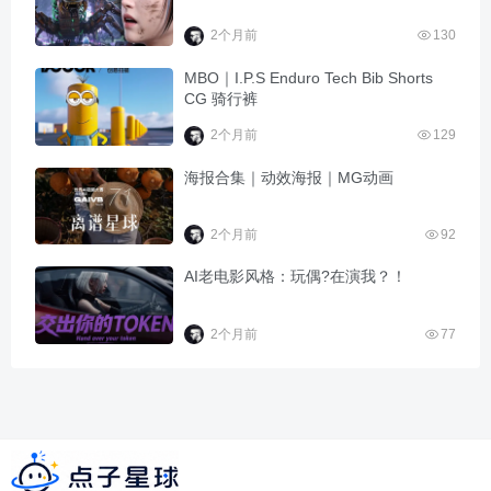
2个月前
130
MBO｜I.P.S Enduro Tech Bib Shorts
CG 骑行裤
2个月前
129
海报合集｜动效海报｜MG动画
2个月前
92
AI老电影风格：玩偶?在演我？！
2个月前
77