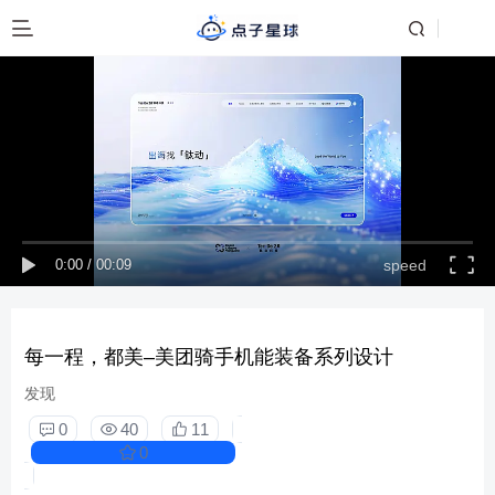
0:00
/
00:09
speed
每一程，都美–美团骑手机能装备系列设计
发现
0
40
11
0