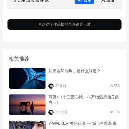
请登录后发表评论
登录
注册
喜欢这个作品快登录评论走一波
相关推荐
如果自然能喝，是什么味道？
32天前
535
可灵4《十三面心镜：与万物温柔相见的
自己》
2个月前
193
Y-WALKER 黄色行者 — 城市机能装束